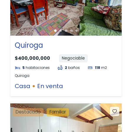
Quiroga
$400,000,000
Negociable
5
habitaciones
2
baños
118
m2
Quiroga
Casa
En venta
Destacado
Familiar