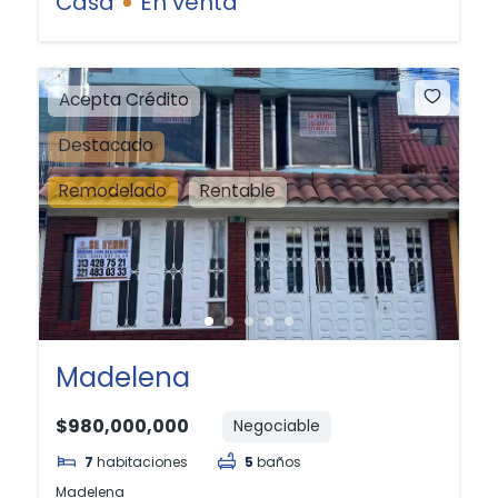
Casa
En venta
Acepta Crédito
Destacado
Remodelado
Rentable
Madelena
$980,000,000
Negociable
7
habitaciones
5
baños
Madelena