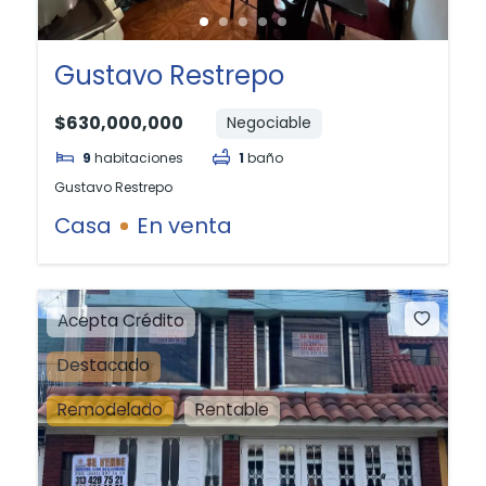
Gustavo Restrepo
$630,000,000
Negociable
9
habitaciones
1
baño
Gustavo Restrepo
Casa
En venta
Acepta Crédito
Destacado
Remodelado
Rentable