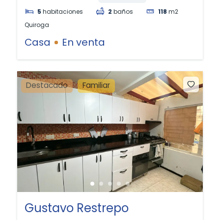
5
habitaciones
2
baños
118
m2
Quiroga
Casa
En venta
Destacado
Familiar
Gustavo Restrepo