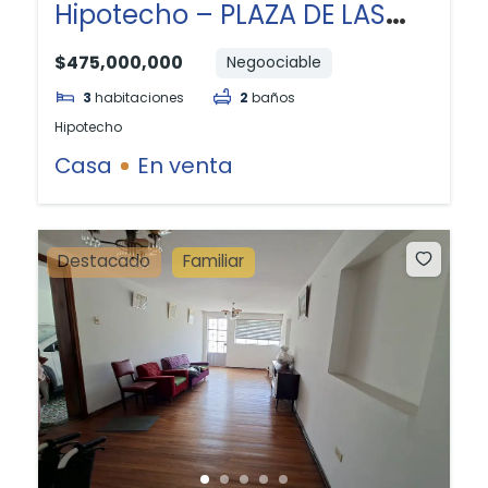
Hipotecho – PLAZA DE LAS
AMERICAS
$475,000,000
Negoociable
3
habitaciones
2
baños
Hipotecho
Casa
En venta
Destacado
Familiar