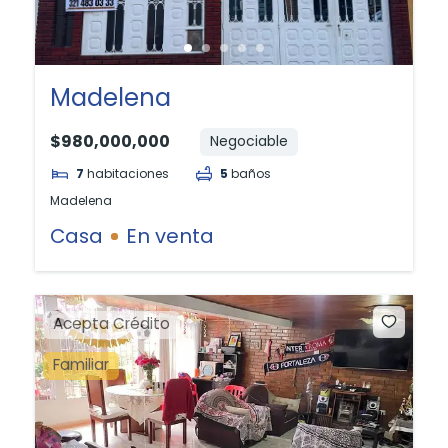
Madelena
$980,000,000
Negociable
7
habitaciones
5
baños
Madelena
Casa
En venta
Acepta Crédito
Familiar