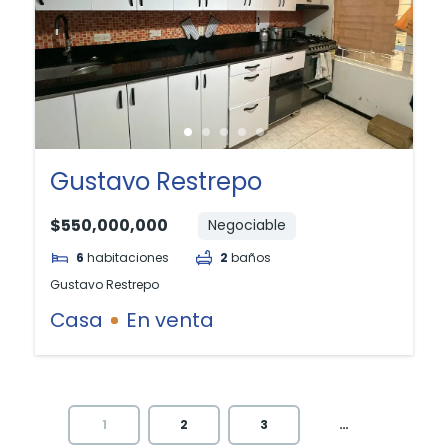
Gustavo Restrepo
$550,000,000
Negociable
6
habitaciones
2
baños
Gustavo Restrepo
Casa
En venta
1
2
3
…