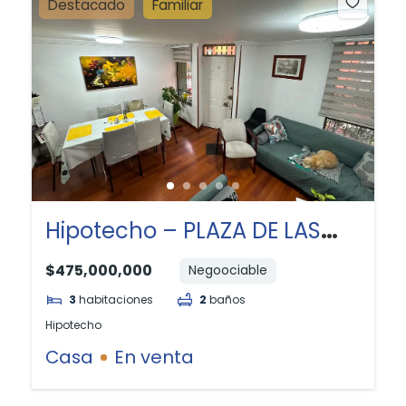
Destacado
Familiar
Hipotecho – PLAZA DE LAS
AMERICAS
$475,000,000
Negoociable
3
habitaciones
2
baños
Hipotecho
Casa
En venta