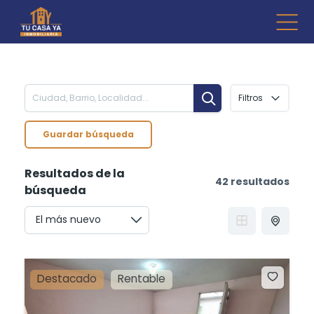
Skip
to
Inmo
Compr
content
venta d
Tu 
Fincara
Filtros
Guardar búsqueda
Resultados de la
42 resultados
búsqueda
Destacado
Rentable