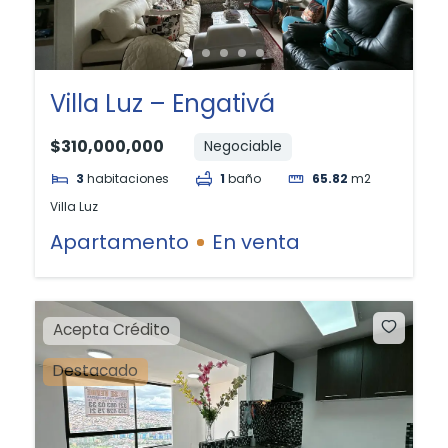
Villa Luz – Engativá
$310,000,000
Negociable
3
habitaciones
1
baño
65.82
m2
Villa Luz
Apartamento
En venta
Acepta Crédito
Destacado