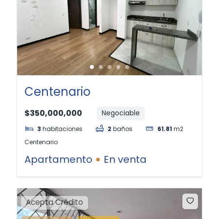
Centenario
$350,000,000
Negociable
3
habitaciones
2
baños
61.81
m2
Centenario
Apartamento
En venta
Acepta Crédito