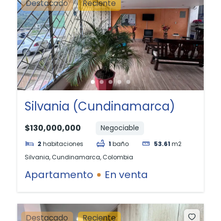
Destacado
Reciente
Silvania (Cundinamarca)
$130,000,000
Negociable
2
habitaciones
1
baño
53.61
m2
Silvania, Cundinamarca, Colombia
Apartamento
En venta
Destacado
Reciente