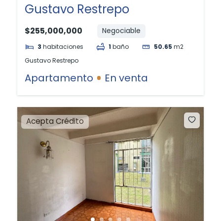
Gustavo Restrepo
$255,000,000
Negociable
3
habitaciones
1
baño
50.65
m2
Gustavo Restrepo
Apartamento
En venta
Acepta Crédito