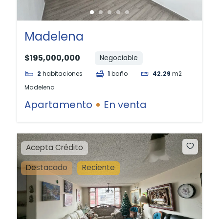
Madelena
$195,000,000
Negociable
2
habitaciones
1
baño
42.29
m2
Madelena
Apartamento
En venta
Acepta Crédito
Destacado
Reciente