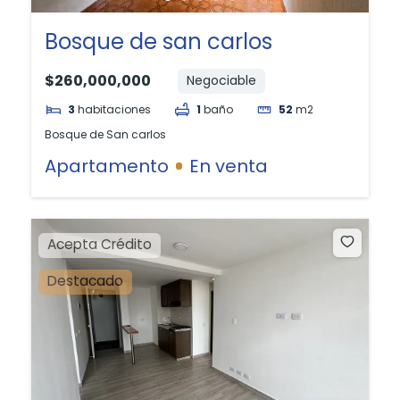
Bosque de san carlos
$260,000,000
Negociable
3
habitaciones
1
baño
52
m2
Bosque de San carlos
Apartamento
En venta
Acepta Crédito
Destacado