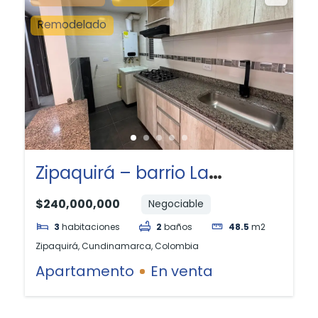
Remodelado
Zipaquirá – barrio La
Toscana
$240,000,000
Negociable
3
habitaciones
2
baños
48.5
m2
Zipaquirá, Cundinamarca, Colombia
Apartamento
En venta