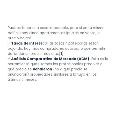
mercado (Oferta vs.
Demanda)
Puedes tener una casa impecable, pero si en tu mismo
edificio hay cinco apartamentos iguales en venta, el
precio bajará.
–
Tasas de interés:
Si las tasas hipotecarias están
bajando, hay más compradores activos, lo que permite
defender un precio más alto.[
1
]
–
Análisis Comparativo de Mercado (ACM):
Esta es la
herramienta que usamos los profesionales para ver a
qué precio se
vendieron
(no a qué precio se
anunciaron) propiedades similares a la tuya en los
últimos 6 meses.
4. Diferencias entre
Avalúos: ¿Cuál
necesitas?