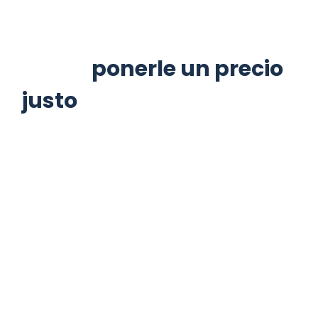
Sin embargo, el primer
paso suele ser el más
difícil:
ponerle un precio
justo
. A menudo, los
propietarios caen en la
trampa de fijar el precio
basándose en lo que
“necesitan” ganar o en
el valor emocional que le
dan a su hogar. Pero en