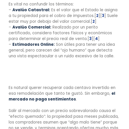
Es vital no confundir los términos:
–
Avalúo Catastral:
Es el valor que el Estado le asigna
a tu propiedad para el cobro de impuestos.[
2
][
3
] Suele
estar muy por debajo del valor comercial.[
2
]
–
Avalúo Comercial:
Realizado por un perito
certificado, considera factores físicos y económicos
para determinar el precio real de venta.[
3
][
4
]
–
Estimadores Online:
Son útiles para tener una idea
general, pero carecen del “ojo humano” que detecta
una vista espectacular o un ruido excesivo de la calle.
5. El peligro del “Precio
Emocional”
Es natural querer recuperar cada centavo invertido en
esa remodelación que tanto te gustó. Sin embargo,
el
mercado no paga sentimientos
.
Salir al mercado con un precio sobrevalorado causa el
“efecto quemado”: la propiedad pasa meses publicada,
los compradores asumen que “algo malo tiene” porque
no se vende, y terminas aceptando ofertas mucho más