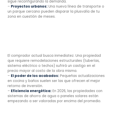
sigue reconfigurando la demanda.
–
Proyectos urbanos:
Una nueva línea de transporte o
un parque cercano pueden disparar la plusvalía de tu
zona en cuestión de meses.
2. Estado de
conservación y “Ready
to Live”
El comprador actual busca inmediatez. Una propiedad
que requiere remodelaciones estructurales (tuberías,
sistema eléctrico o techos) sufrirá un castigo en el
precio mayor al costo de la obra misma.
–
El poder de los acabados:
Pequeñas actualizaciones
en cocina y baños suelen ser las que ofrecen el mejor
retorno de inversión.
–
Eficiencia energética:
En 2026, las propiedades con
sistemas de ahorro de agua o paneles solares están
empezando a ser valoradas por encima del promedio.
3. El contexto del