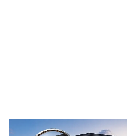
el mercado inmobiliario
de 2026, la precisión es
la clave para no perder
tiempo ni dinero. En este
artículo, te explicamos
los factores técnicos y
de mercado que dictan
el valor real de tu
inmueble.