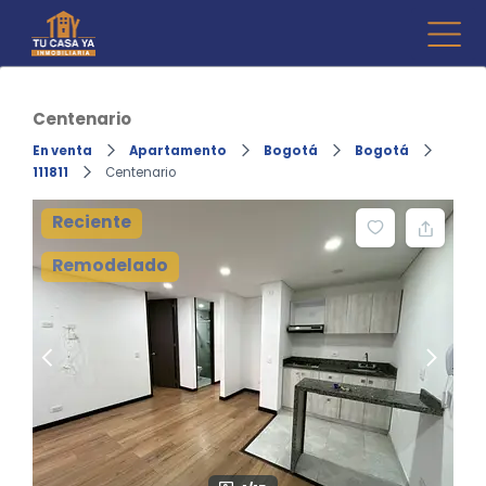
Skip
to
Inmo
Compr
content
venta d
Tu 
Fincara
Centenario
En venta
Apartamento
Bogotá
Bogotá
111811
Centenario
Reciente
Remodelado