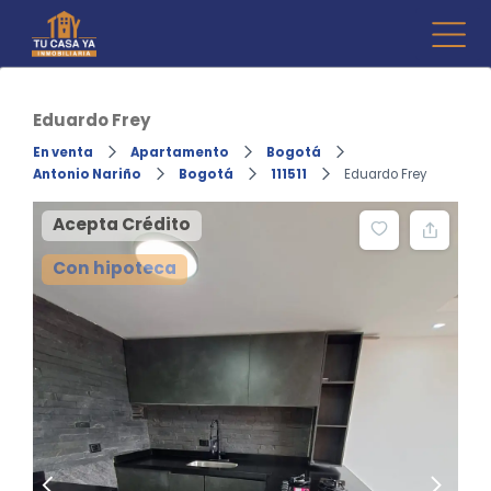
Skip
to
Inmo
Compr
content
venta d
Tu 
Fincara
Eduardo Frey
En venta
Apartamento
Bogotá
Antonio Nariño
Bogotá
111511
Eduardo Frey
Acepta Crédito
Con hipoteca