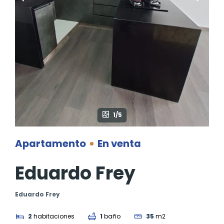
1/5
Apartamento
En venta
Eduardo Frey
Eduardo Frey
2
habitaciones
1
baño
35
m2