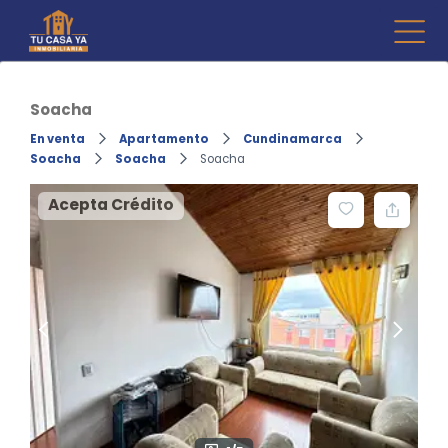
Skip
to
Inmo
Compr
content
venta d
Tu 
Fincara
Soacha
En venta
Apartamento
Cundinamarca
Soacha
Soacha
Soacha
Acepta Crédito