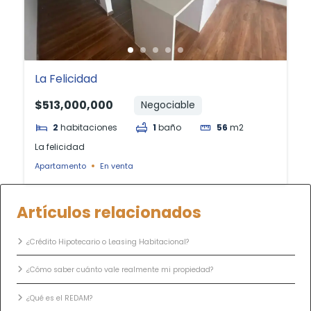
La Felicidad
$513,000,000
Negociable
2
habitaciones
1
baño
56
m2
La felicidad
Apartamento
En venta
Artículos relacionados
¿Crédito Hipotecario o Leasing Habitacional?
¿Cómo saber cuánto vale realmente mi propiedad?
¿Qué es el REDAM?