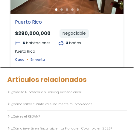
Puerto Rico
$290,000,000
Negociable
6
habitaciones
3
baños
Puerto Rico
Casa
En venta
Artículos relacionados
¿Crédito Hipotecario o Leasing Habitacional?
¿Cómo saber cuánto vale realmente mi propiedad?
¿Qué es el REDAM?
¿Cómo invertir en finca raíz en La Florida en Colombia en 2026?