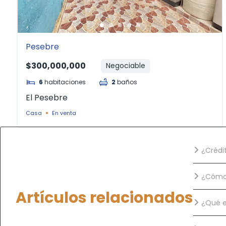
Pesebre
$300,000,000
Negociable
6
habitaciones
2
baños
El Pesebre
Casa
En venta
¿Crédi
¿Cómo 
Artículos relacionados
¿Qué e