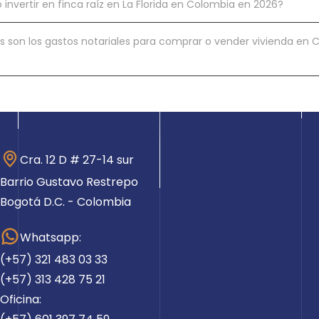
invertir en finca raíz en La Florida en Colombia en 2026?
s son los gastos notariales para comprar o vender vivienda en
Cra. 12 D # 27-14 sur
Barrio Gustavo Restrepo
Bogotá D.C. - Colombia
Whatsapp:
(+57) 321 483 03 33
(+57) 313 428 75 21
Oficina: