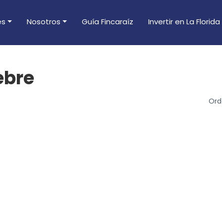
es
Nosotros
Guía Fincaraíz
Invertir en La Florida
Casa Ya
ebre
Ord