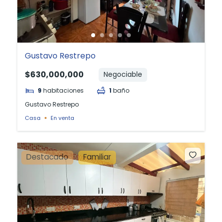
Gustavo Restrepo
$630,000,000
Negociable
9
habitaciones
1
baño
Gustavo Restrepo
Casa
En venta
Destacado
Familiar