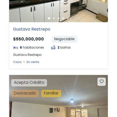
Gustavo Restrepo
$550,000,000
Negociable
6
habitaciones
2
baños
Gustavo Restrepo
Casa
En venta
Acepta Crédito
Destacado
Familiar