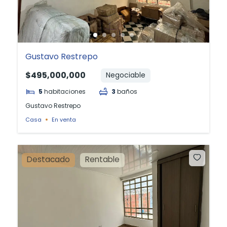
Gustavo Restrepo
$495,000,000
Negociable
5
habitaciones
3
baños
Gustavo Restrepo
Casa
En venta
Destacado
Rentable