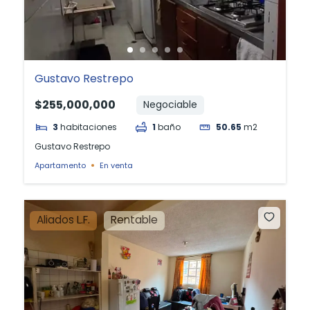
Gustavo Restrepo
$255,000,000
Negociable
3
habitaciones
1
baño
50.65
m2
Gustavo Restrepo
Apartamento
En venta
Aliados L.F.
Rentable