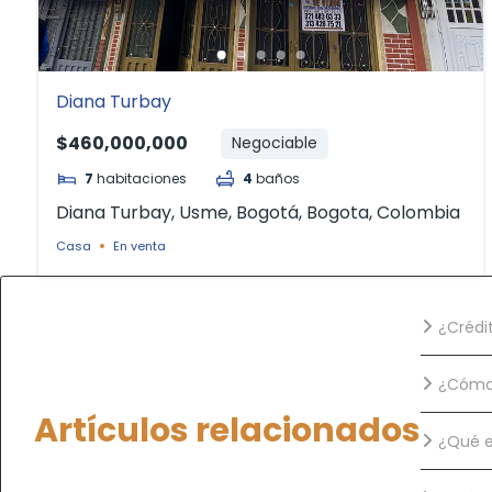
Diana Turbay
$460,000,000
Negociable
7
habitaciones
4
baños
Diana Turbay, Usme, Bogotá, Bogota, Colombia
Casa
En venta
¿Crédi
¿Cómo 
Artículos relacionados
¿Qué e