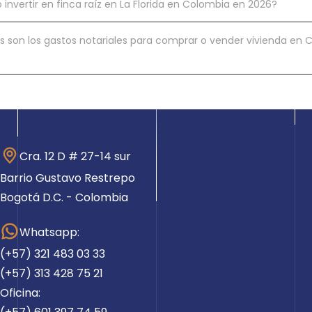
invertir en finca raíz en La Florida en Colombia en 2026?
s son los gastos notariales para comprar o vender vivienda en
Cra. 12 D # 27-14 sur
Barrio Gustavo Restrepo
Bogotá D.C. - Colombia
Whatsapp:
(+57) 321 483 03 33
(+57) 313 428 75 21
Oficina: