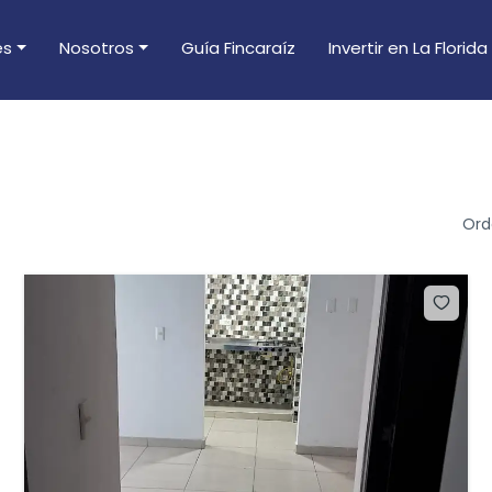
es
Nosotros
Guía Fincaraíz
Invertir en La Florida
Casa Ya
Ord