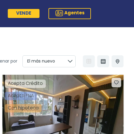
Agentes
VENDE
enar por
Acepta Crédito
Acepta FNA
Con hipoteca