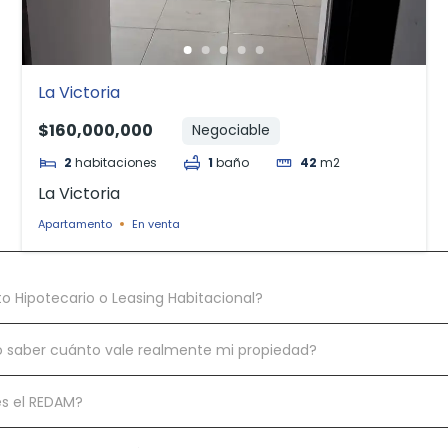
La Victoria
$160,000,000
Negociable
2
habitaciones
1
baño
42
m2
La Victoria
Apartamento
En venta
to Hipotecario o Leasing Habitacional?
saber cuánto vale realmente mi propiedad?
s el REDAM?