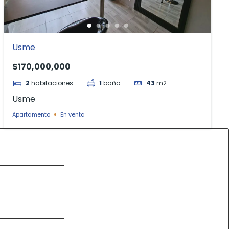
Usme
$170,000,000
2
habitaciones
1
baño
43
m2
Usme
Apartamento
En venta