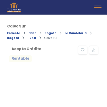
Skip
to
Inmo
Compr
content
venta d
Tu 
Fincara
Calvo Sur
En venta
Casa
Bogotá
La Candelaria
Bogotá
110411
Calvo Sur
Acepta Crédito
Rentable