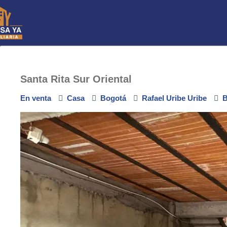
Skip
to
Inmobiliaria Tu Ca
Compra-venta de Fincaraíz
content
Santa Rita Sur Oriental
En venta
Casa
Bogotá
Rafael Uribe Uribe
B